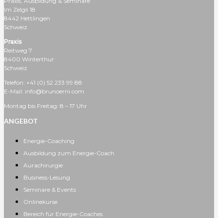
Praxis, Ausbildung & Seminare
Im Zelgli 18
8442 Hettlingen
Schweiz
Praxis
Reitweg 7
8400 Winterthur
Schweiz
Telefon: +41 (0) 52 233 99 88
E-Mail: info@brunoerni.com
Montag bis Freitag: 8 – 17 Uhr
ANGEBOT
Energie-Coaching
Ausbildung zum Energie-Coach
Aurachirurgie
Business-Lesung
Seminare & Events
Onlinekurse
Bereich für Energie-Coaches