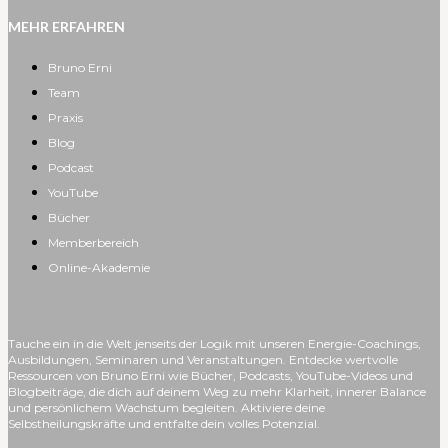
MEHR ERFAHREN
Bruno Erni
Team
Praxis
Blog
Podcast
YouTube
Bücher
Memberbereich
Online-Akademie
Tauche ein in die Welt jenseits der Logik mit unseren Energie-Coachings,
Ausbildungen, Seminaren und Veranstaltungen. Entdecke wertvolle
Ressourcen von Bruno Erni wie Bücher, Podcasts, YouTube-Videos und
Blogbeiträge, die dich auf deinem Weg zu mehr Klarheit, innerer Balance
und persönlichem Wachstum begleiten. Aktiviere deine
Selbstheilungskräfte und entfalte dein volles Potenzial.