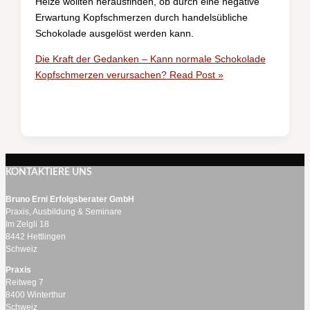
Heize wollten herausfinden, ob durch eine negative
Erwartung Kopfschmerzen durch handelsübliche
Schokolade ausgelöst werden kann.
Die Kraft der Gedanken – Kann normale Schokolade
Kopfschmerzen verursachen?
Read Post »
KONTAKTIERE UNS
Bruno Erni Erfolgsberater GmbH
Praxis, Ausbildung & Seminare
Im Zelgli 18
8442 Hettlingen
Schweiz
Praxis
Reitweg 7
8400 Winterthur
Schweiz