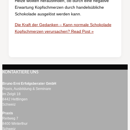
Heize wollten herausfinden, ob durch eine negative
Erwartung Kopfschmerzen durch handelsübliche
Schokolade ausgelöst werden kann.
Die Kraft der Gedanken – Kann normale Schokolade
Kopfschmerzen verursachen?
Read Post »
KONTAKTIERE UNS
Bruno Erni Erfolgsberater GmbH
Praxis, Ausbildung & Seminare
Im Zelgli 18
8442 Hettlingen
Schweiz
Praxis
Reitweg 7
8400 Winterthur
Schweiz