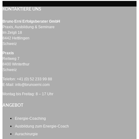
KONTAKTIERE UNS
Bruno Erni Erfolgsberater GmbH
Praxis, Ausbildung & Seminare
Im Zelgli 18
8442 Hettlingen
Schweiz
Praxis
Reitweg 7
8400 Winterthur
Schweiz
Telefon: +41 (0) 52 233 99 88
E-Mail: info@brunoerni.com
Montag bis Freitag: 8 – 17 Uhr
ANGEBOT
Energie-Coaching
Ausbildung zum Energie-Coach
Aurachirurgie